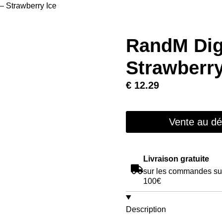
– Strawberry Ice
RandM Digi
Strawberry
€
12.29
Vente au dét
Livraison gratuite
sur les commandes su
100€
Description