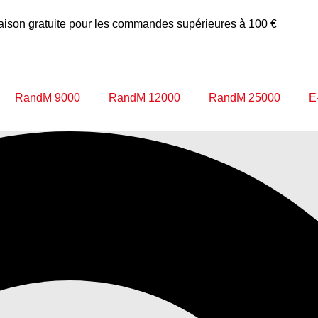
raison gratuite pour les commandes supérieures à 100 €
RandM 9000
RandM 12000
RandM 25000
E