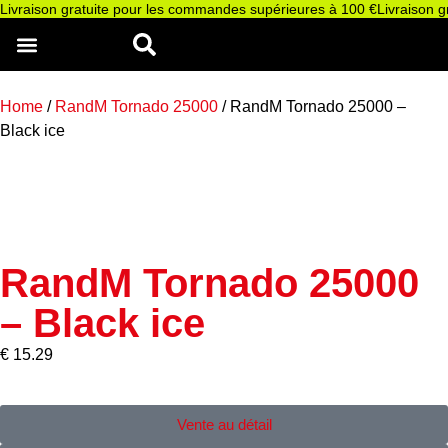
Livraison gratuite pour les commandes supérieures à 100 €
Livraison 
RANDM TORNADO PUFF
RANDM 15000
RANDM 9000
RANDM 12000
RANDM 25000
E-LIQUIDE RANDM
GROSSISTE PUFF RANDM
Home
/
RandM Tornado 25000
/ RandM Tornado 25000 –
Black ice
RandM Tornado 25000
– Black ice
€
15.29
Vente au détail