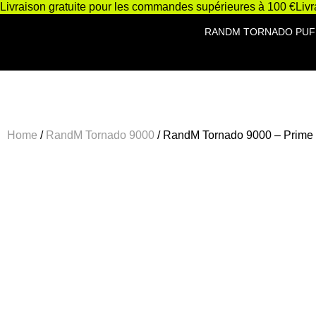
Livraison gratuite pour les commandes supérieures à 100 €
Liv
RANDM TORNADO PUF
Home
/
RandM Tornado 9000
/ RandM Tornado 9000 – Prime