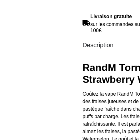
Livraison gratuite
sur les commandes su
100€
Description
RandM Torn
Strawberry
Goûtez la vape RandM To
des fraises juteuses et de
pastèque fraîche dans ch
puffs par charge. Les frai
rafraîchissante. Il est par
aimez les fraises, la pas
Watermelon. Le goût et la