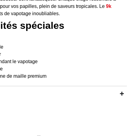
r pour vos papilles, plein de saveurs tropicales. Le
9k
s de vapotage inoubliables.
ités spéciales
de
r
endant le vapotage
le
ine de maille premium